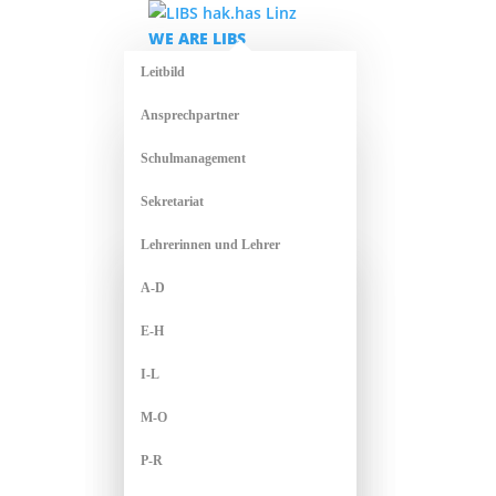
WE ARE LIBS
Leitbild
Ansprechpartner
Schulmanagement
Sekretariat
Lehrerinnen und Lehrer
A-D
E-H
I-L
M-O
P-R