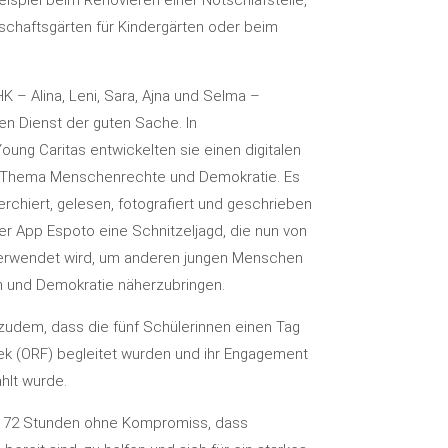
ispiel beim Renovieren einer Notschlafstelle,
chaftsgärten für Kindergärten oder beim
K – Alina, Leni, Sara, Ajna und Selma –
den Dienst der guten Sache. In
ung Caritas entwickelten sie einen digitalen
 Thema Menschenrechte und Demokratie. Es
rchiert, gelesen, fotografiert und geschrieben
er App Espoto eine Schnitzeljagd, die nun von
verwendet wird, um anderen jungen Menschen
n und Demokratie näherzubringen.
zudem, dass die fünf Schülerinnen einen Tag
ek (ORF) begleitet wurden und ihr Engagement
ahlt wurde.
on 72 Stunden ohne Kompromiss, dass