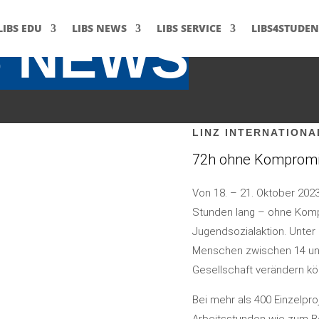
LIBS EDU
LIBS NEWS
LIBS SERVICE
LIBS4STUDEN
S NEWS
LINZ INTERNATION
72h ohne Komprom
Von 18. – 21. Oktober 202
Stunden lang – ohne Komp
Jugendsozialaktion. Unter
Menschen zwischen 14 und
Gesellschaft verändern kö
Bei mehr als 400 Einzelproj