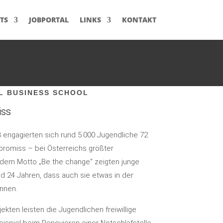
TS
JOBPORTAL
LINKS
KONTAKT
AL BUSINESS SCHOOL
iss
3 engagierten sich rund 5.000 Jugendliche 72
romiss – bei Österreichs größter
 dem Motto „Be the change“ zeigten junge
 24 Jahren, dass auch sie etwas in der
nnen.
ekten leisten die Jugendlichen freiwillige