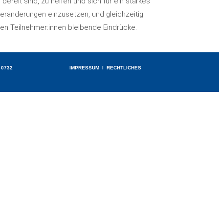
reit sind, zu helfen und sich für ein starkes
Veränderungen einzusetzen, und gleichzeitig
 den Teilnehmer:innen bleibende Eindrücke.
732 7
IMPRESSUM
I
RECHTLICHES