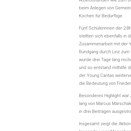
Arbeitsstunden wie zum Be
beim Anlegen von Gemeins
Kochen für Bedürftige.
Fünf Schülerinnen der 2.BH
stellten sich ebenfalls in 
Zusammenarbeit mit der Yo
Rundgang durch Linz zum
wurde drei Tage lang reche
und so entstand mithilfe d
der Young Caritas weiter
die Bedeutung von Friede
Besonderes Highlight war 
lang von Marcus Marschal
in drei Beiträgen ausgestr
Insgesamt zeigt die Akti